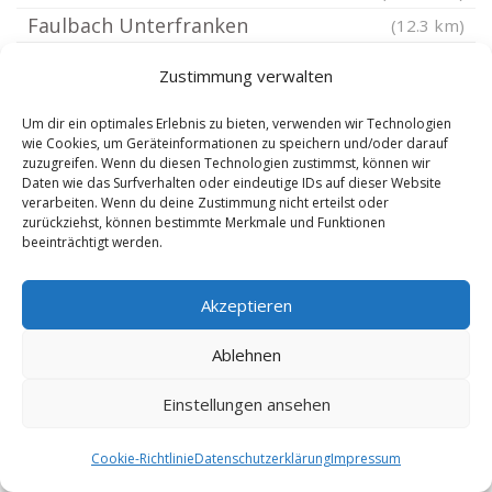
Faulbach Unterfranken
(12.3 km)
Würzburg Heidingsfeld
(12.36 km)
Zustimmung verwalten
Würzburg Frauenland
(12.48 km)
Um dir ein optimales Erlebnis zu bieten, verwenden wir Technologien
Kleinrinderfeld
(12.8 km)
wie Cookies, um Geräteinformationen zu speichern und/oder darauf
Altenbuch Unterfranken
(12.95 km)
zuzugreifen. Wenn du diesen Technologien zustimmst, können wir
Daten wie das Surfverhalten oder eindeutige IDs auf dieser Website
Würzburg Heuchelhof
(12.99 km)
verarbeiten. Wenn du deine Zustimmung nicht erteilst oder
zurückziehst, können bestimmte Merkmale und Funktionen
Werbach
(13.22 km)
beeinträchtigt werden.
Spessart
(13.22 km)
Gemünden am Main
(13.23 km)
Akzeptieren
Reichenberg Unterfranken
(13.25 km)
Ablehnen
Stadtprozelten
(13.48 km)
Karsbach
(13.79 km)
Einstellungen ansehen
Unterfranken
(14.3 km)
Cookie-Richtlinie
Datenschutzerklärung
Impressum
Estenfeld
(14.42 km)