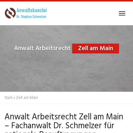
Skip
to
Tog
main
navi
content
Anwalt Arbeitsrecht
Zell am Main
Start
»
Zell am Main
Anwalt Arbeitsrecht Zell am Main
– Fachanwalt Dr. Schmelzer für