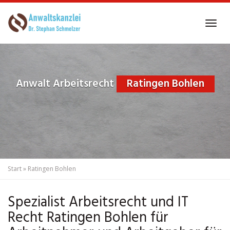
Skip
to
Tog
main
navi
content
Anwalt Arbeitsrecht
Ratingen Bohlen
Start
»
Ratingen Bohlen
Spezialist Arbeitsrecht und IT
Recht Ratingen Bohlen für