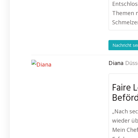
Entschlos
Themen mi
Schmelzer
Nachricht s
Diana
Düss
Faire 
Beför
„Nach sec
wieder ü
Mein Che