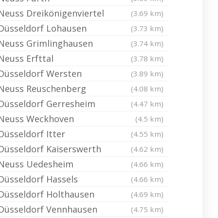
Neuss Dreikönigenviertel
(3.69 km)
Düsseldorf Lohausen
(3.73 km)
Neuss Grimlinghausen
(3.74 km)
Neuss Erfttal
(3.78 km)
Düsseldorf Wersten
(3.89 km)
Neuss Reuschenberg
(4.08 km)
Düsseldorf Gerresheim
(4.47 km)
Neuss Weckhoven
(4.5 km)
Düsseldorf Itter
(4.55 km)
Düsseldorf Kaiserswerth
(4.62 km)
Neuss Uedesheim
(4.66 km)
Düsseldorf Hassels
(4.66 km)
Düsseldorf Holthausen
(4.69 km)
Düsseldorf Vennhausen
(4.75 km)