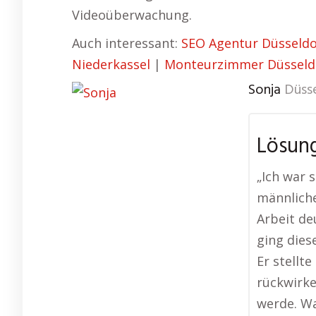
Videoüberwachung.
Auch interessant:
SEO Agentur Düsseldo
Niederkassel
|
Monteurzimmer Düsseldo
Sonja
Düss
Lösung
„Ich war s
männliche
Arbeit de
ging dies
Er stellte
rückwirke
werde. Wa