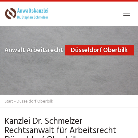
Skip
to
Tog
main
navi
content
Anwalt Arbeitsrecht
Düsseldorf Oberbilk
Start
»
Düsseldorf Oberbilk
Kanzlei Dr. Schmelzer
Rechtsanwalt für Arbeitsrecht