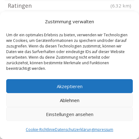
Ratingen
(6.32 km)
Hilden
(6.49 km)
Zustimmung verwalten
Düsseldorf Kaiserswerth
(6.53 km)
Ratingen Lintorf
(6.59 km)
Um dir ein optimales Erlebnis zu bieten, verwenden wir Technologien
wie Cookies, um Geräteinformationen zu speichern und/oder darauf
Hilden Nord
(6.67 km)
zuzugreifen. Wenn du diesen Technologien zustimmst, können wir
Daten wie das Surfverhalten oder eindeutige IDs auf dieser Website
Düsseldorf Kalkum
(6.68 km)
verarbeiten. Wenn du deine Zustimmung nicht erteilst oder
Dormagen Delhoven
zurückziehst, können bestimmte Merkmale und Funktionen
(6.7 km)
beeinträchtigt werden.
Hilden West
(6.77 km)
Dormagen Hackenbroich
(6.8 km)
Akzeptieren
Hilden Mitte
(6.89 km)
Ablehnen
Dormagen Nievenheim
(6.97 km)
Hilden Ost
(7 km)
Einstellungen ansehen
Dormagen Ückerath
(7.09 km)
Hilden Süd
Cookie-Richtlinie
Datenschutzerklärung
Impressum
(7.11 km)