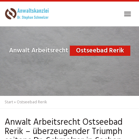
Skip
to
Tog
main
navi
content
Anwalt Arbeitsrecht
Ostseebad Rerik
Start
»
Ostseebad Rerik
Anwalt Arbeitsrecht Ostseebad
Rerik – überzeugender Triumph