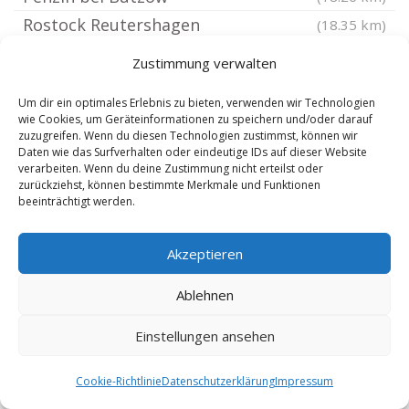
Rostock Reutershagen
(18.35 km)
Rostock Lütten Klein
(18.36 km)
Zustimmung verwalten
Rostock Groß Klein
(18.45 km)
Um dir ein optimales Erlebnis zu bieten, verwenden wir Technologien
Dorf Mecklenburg
(18.59 km)
wie Cookies, um Geräteinformationen zu speichern und/oder darauf
Klein Belitz
zuzugreifen. Wenn du diesen Technologien zustimmst, können wir
(18.59 km)
Daten wie das Surfverhalten oder eindeutige IDs auf dieser Website
Schimm
(18.85 km)
verarbeiten. Wenn du deine Zustimmung nicht erteilst oder
zurückziehst, können bestimmte Merkmale und Funktionen
Rostock Schmarl
(19.04 km)
beeinträchtigt werden.
Metelsdorf
(19.07 km)
Rostock Riekdahl
(19.08 km)
Akzeptieren
Barnekow
(19.19 km)
Ablehnen
Rostock Biestow
(19.21 km)
Rostock Kröpeliner Tor Vorstadt
Einstellungen ansehen
(19.72 km)
Rostock Warnemünde
(19.76 km)
Cookie-Richtlinie
Datenschutzerklärung
Impressum
Rostock Seehafen
(19.93 km)