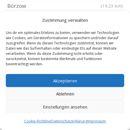
Börzow
(19.23 km)
Brüel
(19.25 km)
Zustimmung verwalten
Rüting bei Grevesmühlen
(19.3 km)
Lübstorf
(19.51 km)
Um dir ein optimales Erlebnis zu bieten, verwenden wir Technologien
wie Cookies, um Geräteinformationen zu speichern und/oder darauf
Mühlen Eichsen
(19.73 km)
zuzugreifen. Wenn du diesen Technologien zustimmst, können wir
Daten wie das Surfverhalten oder eindeutige IDs auf dieser Website
Roggenstorf
(19.74 km)
verarbeiten. Wenn du deine Zustimmung nicht erteilst oder
zurückziehst, können bestimmte Merkmale und Funktionen
Stäbelow
(19.79 km)
beeinträchtigt werden.
Kalkhorst
(20.01 km)
Mecklenburg
(20.02 km)
Akzeptieren
Cambs
(20.08 km)
Ablehnen
Warnow bei Bützow
(20.15 km)
Rühn
(20.18 km)
Einstellungen ansehen
Mallentin
(20.2 km)
Cookie-Richtlinie
Datenschutzerklärung
Impressum