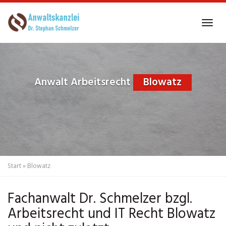
Skip
to
Tog
main
navi
content
Anwalt Arbeitsrecht
Blowatz
Start
»
Blowatz
Fachanwalt Dr. Schmelzer bzgl.
Arbeitsrecht und IT Recht Blowatz