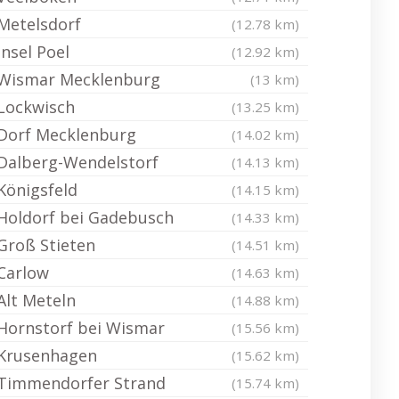
Metelsdorf
(12.78 km)
Insel Poel
(12.92 km)
Wismar Mecklenburg
(13 km)
Lockwisch
(13.25 km)
Dorf Mecklenburg
(14.02 km)
Dalberg-Wendelstorf
(14.13 km)
Königsfeld
(14.15 km)
Holdorf bei Gadebusch
(14.33 km)
Groß Stieten
(14.51 km)
Carlow
(14.63 km)
Alt Meteln
(14.88 km)
Hornstorf bei Wismar
(15.56 km)
Krusenhagen
(15.62 km)
Timmendorfer Strand
(15.74 km)