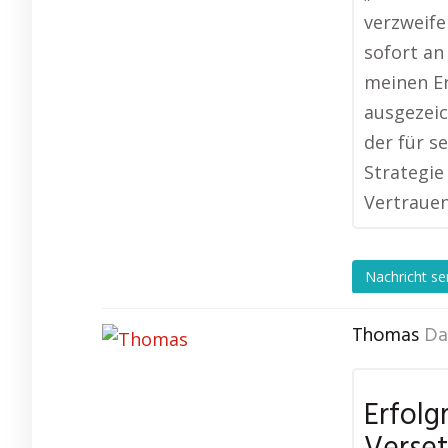
verzweife
sofort an
meinen Er
ausgezeic
der für s
Strategie
Vertrauen
Nachricht s
Thomas
Da
Erfolg