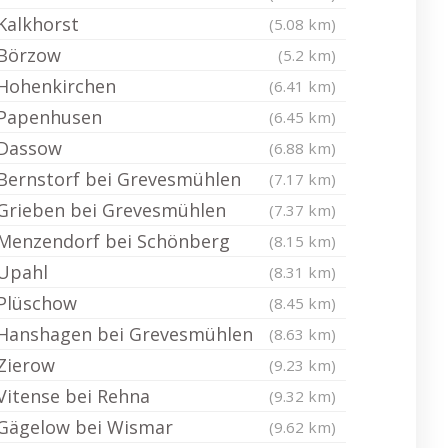
Kalkhorst
(5.08 km)
Börzow
(5.2 km)
Hohenkirchen
(6.41 km)
Papenhusen
(6.45 km)
Dassow
(6.88 km)
Bernstorf bei Grevesmühlen
(7.17 km)
Grieben bei Grevesmühlen
(7.37 km)
Menzendorf bei Schönberg
(8.15 km)
Upahl
(8.31 km)
Plüschow
(8.45 km)
Hanshagen bei Grevesmühlen
(8.63 km)
Zierow
(9.23 km)
Vitense bei Rehna
(9.32 km)
Gägelow bei Wismar
(9.62 km)