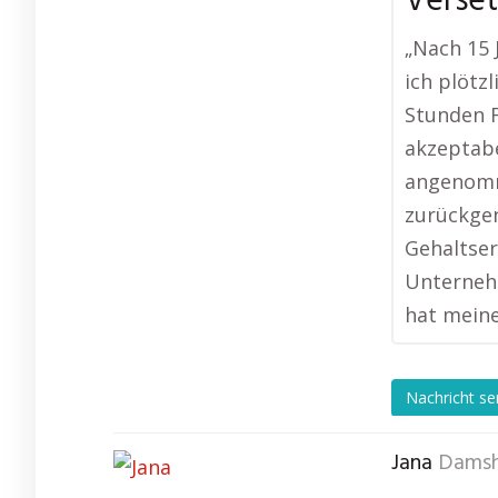
Verse
„Nach 15 
ich plötz
Stunden F
akzeptabe
angenomm
zurückge
Gehaltse
Unternehm
hat meine
Nachricht s
Jana
Dams