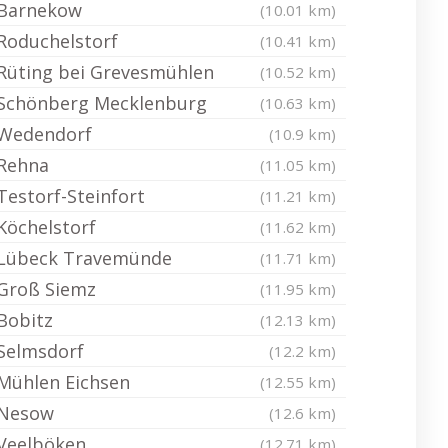
Barnekow
(10.01 km)
Roduchelstorf
(10.41 km)
Rüting bei Grevesmühlen
(10.52 km)
Schönberg Mecklenburg
(10.63 km)
Wedendorf
(10.9 km)
Rehna
(11.05 km)
Testorf-Steinfort
(11.21 km)
Köchelstorf
(11.62 km)
Lübeck Travemünde
(11.71 km)
Groß Siemz
(11.95 km)
Bobitz
(12.13 km)
Selmsdorf
(12.2 km)
Mühlen Eichsen
(12.55 km)
Nesow
(12.6 km)
Veelböken
(12.71 km)