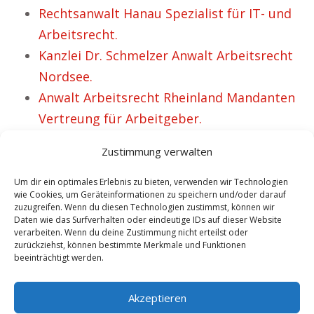
Rechtsanwalt Hanau Spezialist für IT- und
Arbeitsrecht.
Kanzlei Dr. Schmelzer Anwalt Arbeitsrecht
Nordsee.
Anwalt Arbeitsrecht Rheinland Mandanten
Vertreung für Arbeitgeber.
Kanzlei Dr. Schmelzer Anwalt IT- und
Zustimmung verwalten
Arbeitsrecht Esens.
Rechtsanwalt Borgholzhausen Fachanwalt
Um dir ein optimales Erlebnis zu bieten, verwenden wir Technologien
wie Cookies, um Geräteinformationen zu speichern und/oder darauf
für IT- und Arbeitsrecht.
zuzugreifen. Wenn du diesen Technologien zustimmst, können wir
Daten wie das Surfverhalten oder eindeutige IDs auf dieser Website
Anwalt Arbeitsrecht Waltrop – Über 49
verarbeiten. Wenn du deine Zustimmung nicht erteilst oder
glückliche Kunden.
zurückziehst, können bestimmte Merkmale und Funktionen
beeinträchtigt werden.
Anwalt Arbeitsrecht Bad Breisig – Gina
glaubt wieder an das Rechtssystem.
Akzeptieren