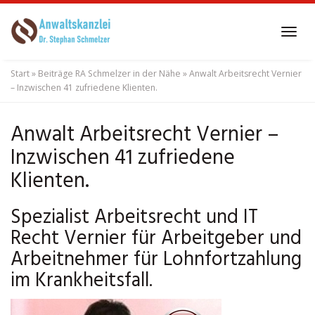
Skip
to
Tog
main
navi
content
Start
»
Beiträge RA Schmelzer in der Nähe
»
Anwalt Arbeitsrecht Vernier
– Inzwischen 41 zufriedene Klienten.
Anwalt Arbeitsrecht Vernier –
Inzwischen 41 zufriedene
Klienten.
Spezialist Arbeitsrecht und IT
Recht Vernier für Arbeitgeber und
Arbeitnehmer für Lohnfortzahlung
im Krankheitsfall.