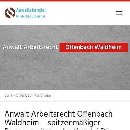
Skip
to
Tog
main
navi
content
Anwalt Arbeitsrecht
Offenbach Waldheim
Start
»
Offenbach Waldheim
Anwalt Arbeitsrecht Offenbach
Waldheim – spitzenmäßiger