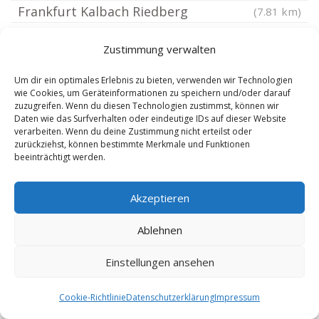
Frankfurt Kalbach Riedberg
(7.81 km)
Hanau Mittelbuchen
(7.86 km)
Zustimmung verwalten
Rodgau
(7.86 km)
Frankfurt Nieder Erlenbach
(7.9 km)
Um dir ein optimales Erlebnis zu bieten, verwenden wir Technologien
wie Cookies, um Geräteinformationen zu speichern und/oder darauf
Hanau
(7.93 km)
zuzugreifen. Wenn du diesen Technologien zustimmst, können wir
Daten wie das Surfverhalten oder eindeutige IDs auf dieser Website
Hanau Mitte
(7.93 km)
verarbeiten. Wenn du deine Zustimmung nicht erteilst oder
Hanau Altstadt
(7.93 km)
zurückziehst, können bestimmte Merkmale und Funktionen
beeinträchtigt werden.
Hainburg Hessen
(8.15 km)
Frankfurt Schwanheim
(8.15 km)
Akzeptieren
Hanau Lamboy
(8.15 km)
Ablehnen
Frankfurt Sossenheim
(8.18 km)
Hanau Steinheim
(8.31 km)
Einstellungen ansehen
Schöneck Hessen
(8.69 km)
Frankfurt Unterliederbach
Cookie-Richtlinie
Datenschutzerklärung
Impressum
(8.89 km)