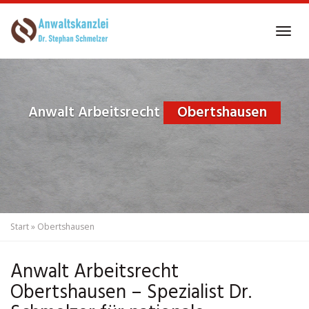
Skip
to
Tog
main
navi
content
Anwalt Arbeitsrecht
Obertshausen
Start
»
Obertshausen
Anwalt Arbeitsrecht
Obertshausen – Spezialist Dr.