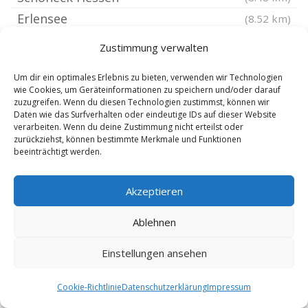
Erlensee
(8.52 km)
Frankfurt Gutleutviertel
(8.71 km)
Zustimmung verwalten
Frankfurt Preungesheim
(8.79 km)
Um dir ein optimales Erlebnis zu bieten, verwenden wir Technologien
Frankfurt Westend Nord
(8.82 km)
wie Cookies, um Geräteinformationen zu speichern und/oder darauf
Kahl am Main
zuzugreifen. Wenn du diesen Technologien zustimmst, können wir
(8.87 km)
Daten wie das Surfverhalten oder eindeutige IDs auf dieser Website
Frankfurt Dornbusch
(8.88 km)
verarbeiten. Wenn du deine Zustimmung nicht erteilst oder
zurückziehst, können bestimmte Merkmale und Funktionen
Frankfurt Niederrad
(8.9 km)
beeinträchtigt werden.
Frankfurt Eckenheim
(9.02 km)
Eppertshausen
(9.17 km)
Akzeptieren
Rodenbach bei Hanau
(9.34 km)
Ablehnen
Babenhausen Hessen
(9.37 km)
Frankfurt Gallus
Einstellungen ansehen
(9.51 km)
Karlstein am Main
(9.52 km)
Cookie-Richtlinie
Datenschutzerklärung
Impressum
Frankfurt Eschersheim
(9.59 km)