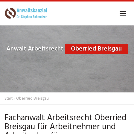
Skip
to
Tog
main
navi
content
Anwalt Arbeitsrecht
Oberried Breisgau
Start
»
Oberried Breisgau
Fachanwalt Arbeitsrecht Oberried
Breisgau für Arbeitnehmer und