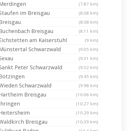
Merdingen
(7.87 km)
Staufen im Breisgau
(8.08 km)
Breisgau
(8.08 km)
Buchenbach Breisgau
(8.11 km)
Eichstetten am Kaiserstuhl
(9 km)
Münstertal Schwarzwald
(9.05 km)
Sexau
(9.31 km)
Sankt Peter Schwarzwald
(9.32 km)
Bötzingen
(9.45 km)
Wieden Schwarzwald
(9.98 km)
Hartheim Breisgau
(10.06 km)
Ihringen
(10.27 km)
Heitersheim
(10.29 km)
Waldkirch Breisgau
(10.39 km)
Sulzburg Baden
(10.4 km)