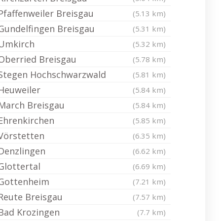
Pfaffenweiler Breisgau
(5.13 km)
Gundelfingen Breisgau
(5.31 km)
Umkirch
(5.32 km)
Oberried Breisgau
(5.78 km)
Stegen Hochschwarzwald
(5.81 km)
Heuweiler
(5.84 km)
March Breisgau
(5.84 km)
Ehrenkirchen
(5.85 km)
Vörstetten
(6.35 km)
Denzlingen
(6.62 km)
Glottertal
(6.69 km)
Gottenheim
(7.21 km)
Reute Breisgau
(7.57 km)
Bad Krozingen
(7.7 km)