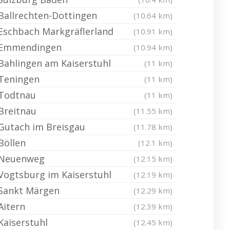
Ballrechten-Dottingen
(10.64 km)
Eschbach Markgräflerland
(10.91 km)
Emmendingen
(10.94 km)
Bahlingen am Kaiserstuhl
(11 km)
Teningen
(11 km)
Todtnau
(11 km)
Breitnau
(11.55 km)
Gutach im Breisgau
(11.78 km)
Böllen
(12.1 km)
Neuenweg
(12.15 km)
Vogtsburg im Kaiserstuhl
(12.19 km)
Sankt Märgen
(12.29 km)
Aitern
(12.39 km)
Kaiserstuhl
(12.45 km)