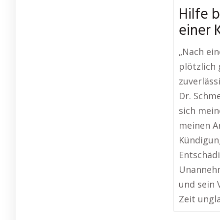
Hilfe 
einer 
„Nach ein
plötzlich
zuverläss
Dr. Schme
sich mein
meinen A
Kündigung
Entschädi
Unannehml
und sein 
Zeit ungl