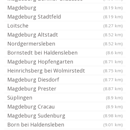
Magdeburg
(8.19 km)
Magdeburg Stadtfeld
(8.19 km)
Loitsche
(8.27 km)
Magdeburg Altstadt
(8.52 km)
Nordgermersleben
(8.52 km)
Bornstedt bei Haldensleben
(8.6 km)
Magdeburg Hopfengarten
(8.71 km)
Heinrichsberg bei Wolmirstedt
(8.75 km)
Magdeburg Diesdorf
(8.77 km)
Magdeburg Prester
(8.87 km)
Süplingen
(8.9 km)
Magdeburg Cracau
(8.9 km)
Magdeburg Sudenburg
(8.98 km)
Born bei Haldensleben
(9.01 km)