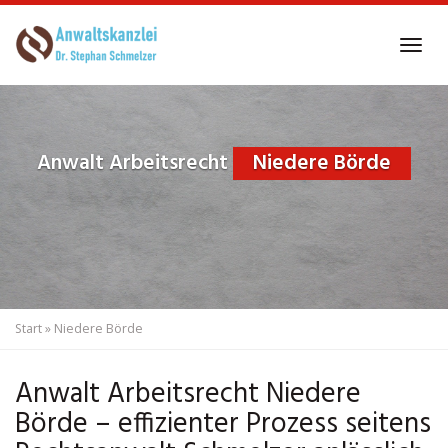
Skip
to
Tog
main
navi
content
Anwalt Arbeitsrecht
Niedere Börde
Start
»
Niedere Börde
Anwalt Arbeitsrecht Niedere
Börde – effizienter Prozess seitens