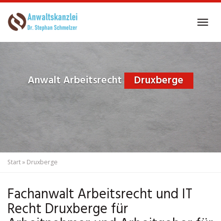
Skip
to
Tog
main
navi
content
Anwalt Arbeitsrecht
Druxberge
Start
»
Druxberge
Fachanwalt Arbeitsrecht und IT
Recht Druxberge für