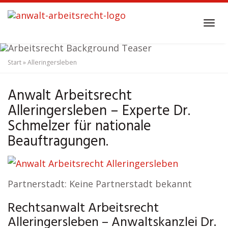
Skip
to
Tog
main
navi
content
Start
»
Alleringersleben
Anwalt Arbeitsrecht
Alleringersleben
Anwalt Arbeitsrecht
Alleringersleben – Experte Dr.
Schmelzer für nationale
Beauftragungen.
Partnerstadt: Keine Partnerstadt bekannt
Rechtsanwalt Arbeitsrecht
Alleringersleben – Anwaltskanzlei Dr.