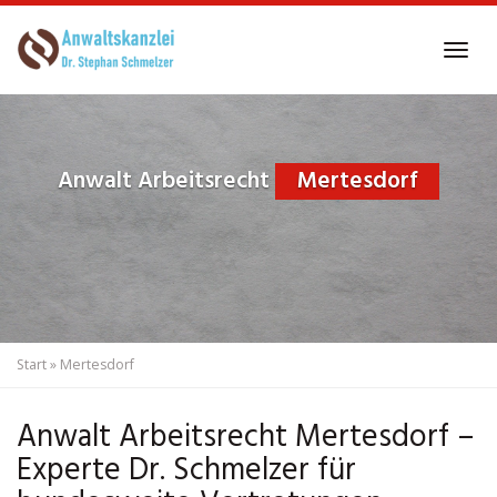
Skip
to
Tog
main
navi
content
Anwalt Arbeitsrecht
Mertesdorf
Start
»
Mertesdorf
Anwalt Arbeitsrecht Mertesdorf –
Experte Dr. Schmelzer für