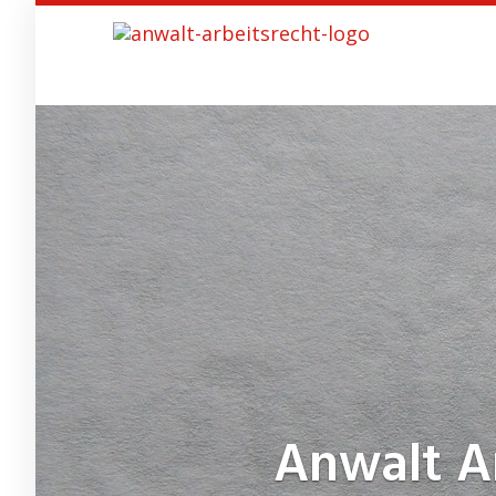
Skip
to
main
content
Anwalt A