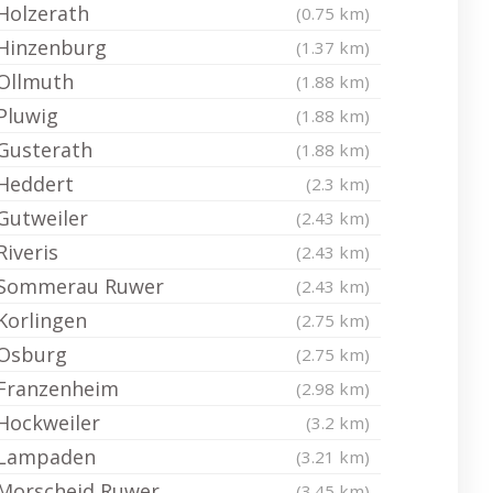
Holzerath
(0.75 km)
Hinzenburg
(1.37 km)
Ollmuth
(1.88 km)
Pluwig
(1.88 km)
Gusterath
(1.88 km)
Heddert
(2.3 km)
Gutweiler
(2.43 km)
Riveris
(2.43 km)
Sommerau Ruwer
(2.43 km)
Korlingen
(2.75 km)
Osburg
(2.75 km)
Franzenheim
(2.98 km)
Hockweiler
(3.2 km)
Lampaden
(3.21 km)
Morscheid Ruwer
(3.45 km)