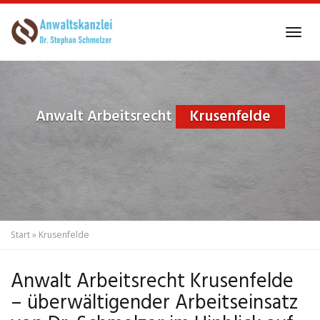
Skip
to
Tog
main
navi
content
Anwalt Arbeitsrecht
Krusenfelde
Start
»
Krusenfelde
Anwalt Arbeitsrecht Krusenfelde
– überwältigender Arbeitseinsatz