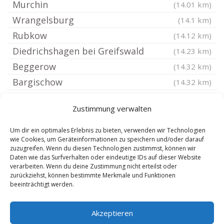
Murchin
(14.01 km)
Wrangelsburg
(14.1 km)
Rubkow
(14.12 km)
Diedrichshagen bei Greifswald
(14.23 km)
Beggerow
(14.32 km)
Bargischow
(14.32 km)
Dersekow
(14.41 km)
Zustimmung verwalten
Datzetal
(14.54 km)
Neddemin
(14.62 km)
Um dir ein optimales Erlebnis zu bieten, verwenden wir Technologien
wie Cookies, um Geräteinformationen zu speichern und/oder darauf
Neu Kosenow
(14.69 km)
zuzugreifen. Wenn du diesen Technologien zustimmst, können wir
Daten wie das Surfverhalten oder eindeutige IDs auf dieser Website
Hanshagen bei Greifswald
(14.84 km)
verarbeiten. Wenn du deine Zustimmung nicht erteilst oder
Sassen-Trantow
(14.92 km)
zurückziehst, können bestimmte Merkmale und Funktionen
beeinträchtigt werden.
Lühmannsdorf
(14.92 km)
Akzeptieren