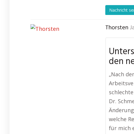
Nachricht s
Thorsten
J
Unters
den n
„Nach de
Arbeitsve
schlechte
Dr. Schme
Änderunge
welche Re
für mich 