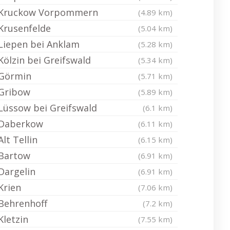
Kruckow Vorpommern
(4.89 km)
Krusenfelde
(5.04 km)
Liepen bei Anklam
(5.28 km)
Kölzin bei Greifswald
(5.34 km)
Görmin
(5.71 km)
Gribow
(5.89 km)
Lüssow bei Greifswald
(6.1 km)
Daberkow
(6.11 km)
Alt Tellin
(6.15 km)
Bartow
(6.91 km)
Dargelin
(6.91 km)
Krien
(7.06 km)
Behrenhoff
(7.2 km)
Kletzin
(7.55 km)