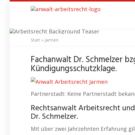
Skip
to
main
content
Start
»
Jarmen
Anwa
Fachanwalt Dr. Schmelzer bzg
Kündigungsschutzklage.
Partnerstadt: Keine Partnerstadt bekan
Rechtsanwalt Arbeitsrecht und
Dr. Schmelzer.
Mit über zwei Jahrzehnten Erfahrung gilt