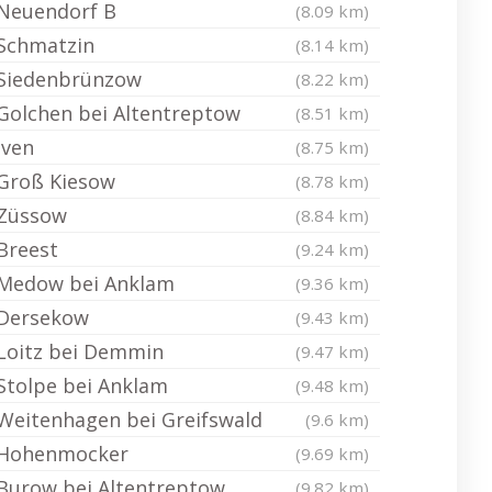
Neuendorf B
(8.09 km)
Schmatzin
(8.14 km)
Siedenbrünzow
(8.22 km)
Golchen bei Altentreptow
(8.51 km)
Iven
(8.75 km)
Groß Kiesow
(8.78 km)
Züssow
(8.84 km)
Breest
(9.24 km)
Medow bei Anklam
(9.36 km)
Dersekow
(9.43 km)
Loitz bei Demmin
(9.47 km)
Stolpe bei Anklam
(9.48 km)
Weitenhagen bei Greifswald
(9.6 km)
Hohenmocker
(9.69 km)
Burow bei Altentreptow
(9.82 km)