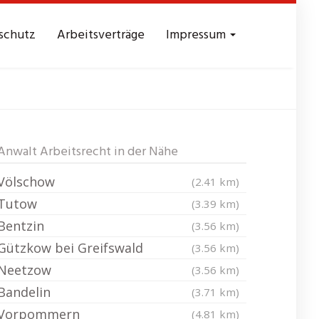
schutz
Arbeitsverträge
Impressum
men
Anwalt Arbeitsrecht in der Nähe
Völschow
(2.41 km)
Tutow
(3.39 km)
Bentzin
(3.56 km)
Gützkow bei Greifswald
(3.56 km)
Neetzow
(3.56 km)
Bandelin
(3.71 km)
Vorpommern
(4.81 km)