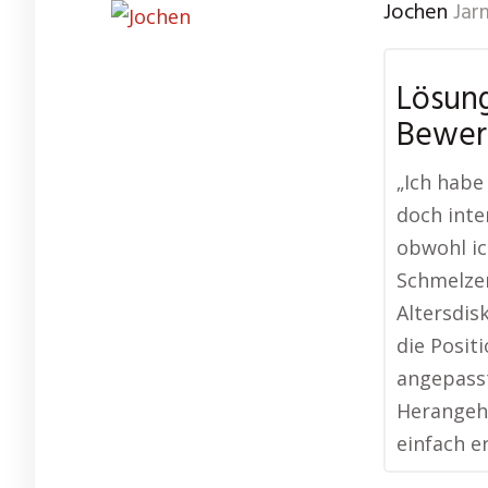
Jochen
Jar
Lösung
Bewer
„Ich habe
doch inte
obwohl ic
Schmelzer
Altersdis
die Posit
angepasst
Herangehe
einfach er