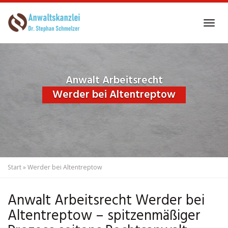
Skip
to
Tog
main
navi
content
Anwalt Arbeitsrecht
Werder bei Altentreptow
Start
»
Werder bei Altentreptow
Anwalt Arbeitsrecht Werder bei
Altentreptow – spitzenmäßiger