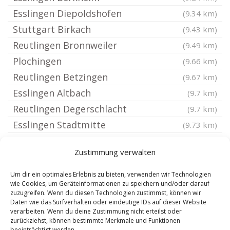
Esslingen Diepoldshofen
(9.34 km)
Stuttgart Birkach
(9.43 km)
Reutlingen Bronnweiler
(9.49 km)
Plochingen
(9.66 km)
Reutlingen Betzingen
(9.67 km)
Esslingen Altbach
(9.7 km)
Reutlingen Degerschlacht
(9.7 km)
Esslingen Stadtmitte
(9.73 km)
Leinfelden-Echterdingen
(9.73 km)
Zustimmung verwalten
Tübingen Pfrondorf
(9.77 km)
Esslingen Mettingen
(9.8 km)
Um dir ein optimales Erlebnis zu bieten, verwenden wir Technologien
wie Cookies, um Geräteinformationen zu speichern und/oder darauf
Esslingen Oberesslingen
(9.86 km)
zuzugreifen. Wenn du diesen Technologien zustimmst, können wir
Daten wie das Surfverhalten oder eindeutige IDs auf dieser Website
Altbach Württemberg
(9.96 km)
verarbeiten. Wenn du deine Zustimmung nicht erteilst oder
Holzmaden
(10.16 km)
zurückziehst, können bestimmte Merkmale und Funktionen
beeinträchtigt werden.