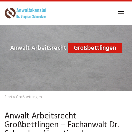
Skip
to
Tog
main
navi
content
Anwalt Arbeitsrecht
Großbettlingen
Start
»
Großbettlingen
Anwalt Arbeitsrecht
Großbettlingen – Fachanwalt Dr.