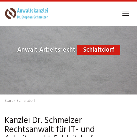
Skip
to
Tog
main
navi
content
Anwalt Arbeitsrecht
Schlaitdorf
Start
»
Schlaitdorf
Kanzlei Dr. Schmelzer
Rechtsanwalt für IT- und