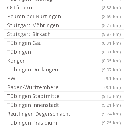
Ostfildern
(8.38 km)
Beuren bei Nürtingen
(8.69 km)
Stuttgart Möhringen
(8.77 km)
Stuttgart Birkach
(8.87 km)
Tübingen Gäu
(8.91 km)
Tübingen
(8.91 km)
Köngen
(8.95 km)
Tübingen Durlangen
(9.07 km)
BW
(9.1 km)
Baden-Württemberg
(9.1 km)
Tübingen Stadtmitte
(9.13 km)
Tübingen Innenstadt
(9.21 km)
Reutlingen Degerschlacht
(9.24 km)
Tübingen Präsidium
(9.25 km)