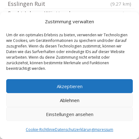
Esslingen Ruit
(9.27 km)
Sankt Johann Württemberg
(9.27 km)
Zustimmung verwalten
Reutlingen Bronnweiler
(9.34 km)
Esslingen Wiflinge
(9.44 km)
Um dir ein optimales Erlebnis zu bieten, verwenden wir Technologien
wie Cookies, um Geräteinformationen zu speichern und/oder darauf
Süddeutschland
(9.48 km)
zuzugreifen. Wenn du diesen Technologien zustimmst, können wir
Reutlingen Ohmenhausen
(9.49 km)
Daten wie das Surfverhalten oder eindeutige IDs auf dieser Website
verarbeiten. Wenn du deine Zustimmung nicht erteilst oder
Wendlingen am Neckar
(9.54 km)
zurückziehst, können bestimmte Merkmale und Funktionen
beeinträchtigt werden.
Esslingen Birkach
(9.66 km)
Holzgerlingen
(9.77 km)
Akzeptieren
Tübingen West
(9.86 km)
Stuttgart Vaihingen
(10 km)
Ablehnen
Stuttgart Sillenbuch
(10.06 km)
Einstellungen ansehen
Esslingen Hochdorf
(10.1 km)
Hülben
(10.17 km)
Cookie-Richtlinie
Datenschutzerklärung
Impressum
Tübingen Reichenbach
(10.17 km)