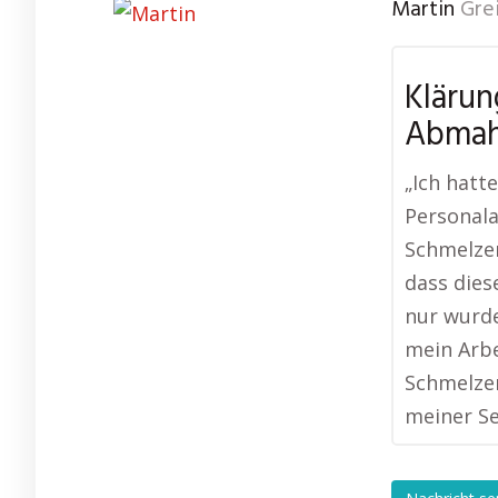
Martin
Gre
Klärun
Abma
„Ich hatt
Personalak
Schmelzer
dass dies
nur wurd
mein Arbe
Schmelzer
meiner Se