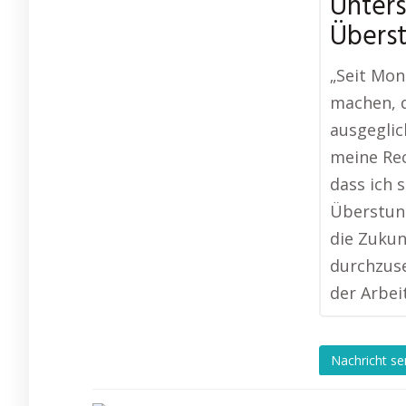
Unters
Übers
„Seit Mo
machen, d
ausgeglic
meine Rec
dass ich 
Überstund
die Zukun
durchzuse
der Arbei
Nachricht s