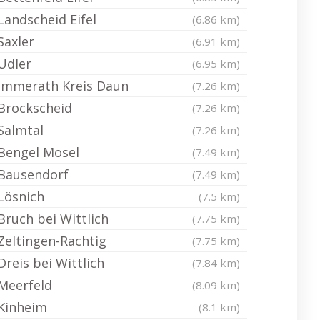
Landscheid Eifel
(6.86 km)
Saxler
(6.91 km)
Udler
(6.95 km)
Immerath Kreis Daun
(7.26 km)
Brockscheid
(7.26 km)
Salmtal
(7.26 km)
Bengel Mosel
(7.49 km)
Bausendorf
(7.49 km)
Lösnich
(7.5 km)
Bruch bei Wittlich
(7.75 km)
Zeltingen-Rachtig
(7.75 km)
Dreis bei Wittlich
(7.84 km)
Meerfeld
(8.09 km)
Kinheim
(8.1 km)