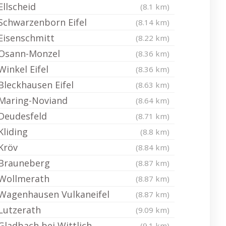
Ellscheid
(8.1 km)
Schwarzenborn Eifel
(8.14 km)
Eisenschmitt
(8.22 km)
Osann-Monzel
(8.36 km)
Winkel Eifel
(8.36 km)
Bleckhausen Eifel
(8.63 km)
Maring-Noviand
(8.64 km)
Deudesfeld
(8.71 km)
Kliding
(8.8 km)
Kröv
(8.84 km)
Brauneberg
(8.87 km)
Wollmerath
(8.87 km)
Wagenhausen Vulkaneifel
(8.87 km)
Lutzerath
(9.09 km)
Gladbach bei Wittlich
(9.1 km)