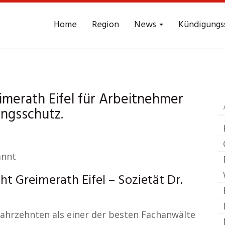
Home
Region
News
Kündigungs
rbeitsrecht
Greimera
imerath Eifel für Arbeitnehmer
ngsschutz.
annt
t Greimerath Eifel – Sozietät Dr.
 Jahrzehnten als einer der besten Fachanwälte