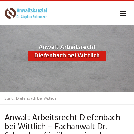
Skip
to
Tog
main
navi
content
Anwalt Arbeitsrecht
Diefenbach bei Wittlich
Start
»
Diefenbach bei Wittlich
Anwalt Arbeitsrecht Diefenbach
bei Wittlich – Fachanwalt Dr.