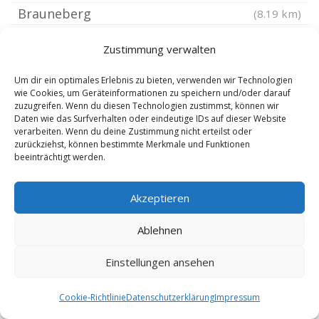
Brauneberg
(8.19 km)
Wollmerath
(8.2 km)
Zustimmung verwalten
Wagenhausen Vulkaneifel
(8.2 km)
Ellscheid
(8.2 km)
Um dir ein optimales Erlebnis zu bieten, verwenden wir Technologien
wie Cookies, um Geräteinformationen zu speichern und/oder darauf
Brockscheid
(8.21 km)
zuzugreifen. Wenn du diesen Technologien zustimmst, können wir
Daten wie das Surfverhalten oder eindeutige IDs auf dieser Website
Salmtal
(8.21 km)
verarbeiten. Wenn du deine Zustimmung nicht erteilst oder
Bullay
zurückziehst, können bestimmte Merkmale und Funktionen
(8.46 km)
beeinträchtigt werden.
Lieser
(8.58 km)
Mülheim Mosel
(8.58 km)
Akzeptieren
Graach an der Mosel
(8.64 km)
Ablehnen
Bremm Mosel
(8.71 km)
Bettenfeld Eifel
(8.84 km)
Einstellungen ansehen
Sankt Aldegund
(8.84 km)
Cookie-Richtlinie
Datenschutzerklärung
Impressum
Landscheid Eifel
(8.84 km)