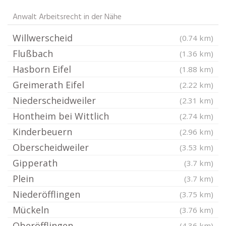
Anwalt Arbeitsrecht in der Nähe
Willwerscheid
(0.74 km)
Flußbach
(1.36 km)
Hasborn Eifel
(1.88 km)
Greimerath Eifel
(2.22 km)
Niederscheidweiler
(2.31 km)
Hontheim bei Wittlich
(2.74 km)
Kinderbeuern
(2.96 km)
Oberscheidweiler
(3.53 km)
Gipperath
(3.7 km)
Plein
(3.7 km)
Niederöfflingen
(3.75 km)
Mückeln
(3.76 km)
Oberöfflingen
(4.36 km)