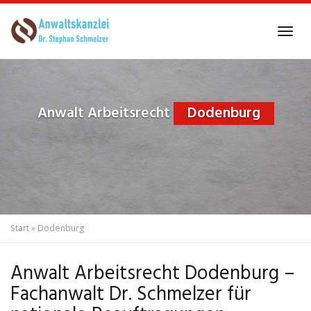
Skip
to
Tog
main
navi
content
Anwalt Arbeitsrecht
Dodenburg
Start
»
Dodenburg
Anwalt Arbeitsrecht Dodenburg –
Fachanwalt Dr. Schmelzer für