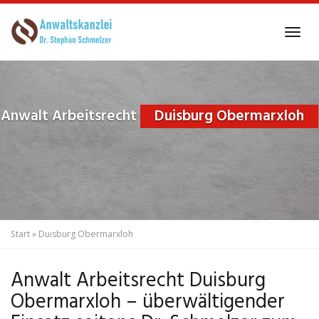
Skip
to
Tog
main
navi
content
Anwalt Arbeitsrecht
Duisburg Obermarxloh
Start
»
Duisburg Obermarxloh
Anwalt Arbeitsrecht Duisburg
Obermarxloh – überwältigender