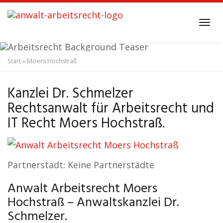
Skip
to
Tog
main
navi
content
Start
»
Moers Hochstraß
Anwalt Arbeitsrecht
Moers Hochstraß
Kanzlei Dr. Schmelzer
Rechtsanwalt für Arbeitsrecht und
IT Recht Moers Hochstraß.
Partnerstadt: Keine Partnerstädte
Anwalt Arbeitsrecht Moers
Hochstraß – Anwaltskanzlei Dr.
Schmelzer.