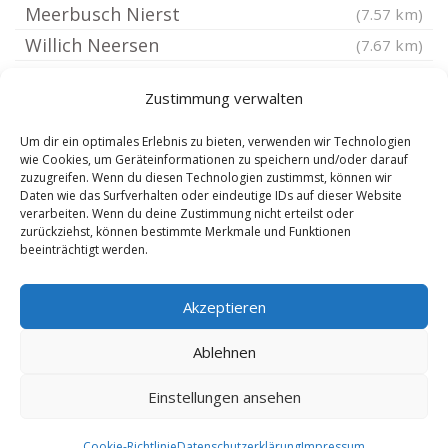
Meerbusch Nierst
(7.57 km)
Willich Neersen
(7.67 km)
Duisburg Neudorf Süd
(7.69 km)
Zustimmung verwalten
Duisburg Winkelhausen
(7.77 km)
Oberhausen Alstaden
(7.98 km)
Um dir ein optimales Erlebnis zu bieten, verwenden wir Technologien
wie Cookies, um Geräteinformationen zu speichern und/oder darauf
Meerbusch Ilverich
(8.05 km)
zuzugreifen. Wenn du diesen Technologien zustimmst, können wir
Daten wie das Surfverhalten oder eindeutige IDs auf dieser Website
Krefeld Oppum
(8.1 km)
verarbeiten. Wenn du deine Zustimmung nicht erteilst oder
Duisburg Bissingheim
(8.13 km)
zurückziehst, können bestimmte Merkmale und Funktionen
beeinträchtigt werden.
Krefeld Dießem Lehmheide
(8.19 km)
Akzeptieren
Ablehnen
Einstellungen ansehen
Copyright 2025 by Anwalt Arbeitsrecht Dr. Schmelzer |
Sitemap
|
Cookie-Richtlinie
Datenschutzerklärung
Impressum