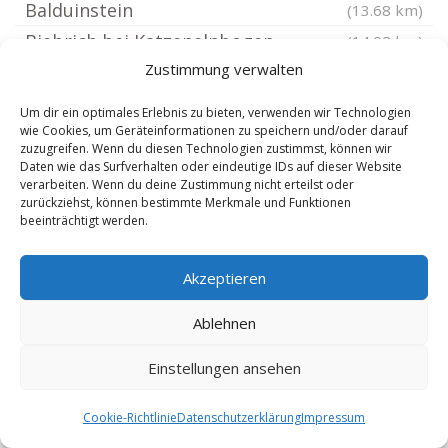
Balduinstein
(13.68 km)
Biebrich bei Katzenelnbogen
(14.02 km)
Zustimmung verwalten
Berndroth
(14.03 km)
Kelkheim Taunus
(14.08 km)
Um dir ein optimales Erlebnis zu bieten, verwenden wir Technologien
wie Cookies, um Geräteinformationen zu speichern und/oder darauf
Hadamar Westerwald
(14.09 km)
zuzugreifen. Wenn du diesen Technologien zustimmst, können wir
Steinsberg Rhein-Lahn-Kreis
(14.16 km)
Daten wie das Surfverhalten oder eindeutige IDs auf dieser Website
verarbeiten. Wenn du deine Zustimmung nicht erteilst oder
Hambach bei Diez
(14.28 km)
zurückziehst, können bestimmte Merkmale und Funktionen
beeinträchtigt werden.
Langenscheid Rhein-Lahn-Kreis
(14.39 km)
Cramberg
(14.39 km)
Akzeptieren
Rheingau-Taunus-Kreis
(14.39 km)
Wiesbaden Nordost
(14.39 km)
Ablehnen
Oberfischbach Rhein-Lahn-Kreis
(14.4 km)
Einstellungen ansehen
Mittelfischbach Rhein-Lahn-Kreis
(14.4 km)
Wiesbaden Sonnenberg
(14.41 km)
Cookie-Richtlinie
Datenschutzerklärung
Impressum
Wiesbaden Klarenthal
(14.47 km)