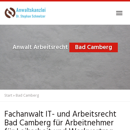
Skip
to
Tog
main
navi
content
Anwalt Arbeitsrecht
Bad Camberg
Start
»
Bad Camberg
Fachanwalt IT- und Arbeitsrecht
Bad Camberg für Arbeitnehmer