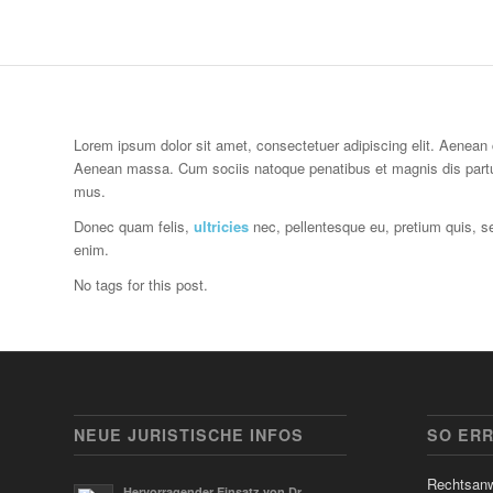
Lorem ipsum dolor sit amet, consectetuer adipiscing elit. Aenean
Aenean massa. Cum sociis natoque penatibus et magnis dis partur
mus.
Donec quam felis,
ultricies
nec, pellentesque eu, pretium quis, 
enim.
No tags for this post.
NEUE JURISTISCHE INFOS
SO ERR
Rechtsanw
Hervorragender Einsatz von Dr.