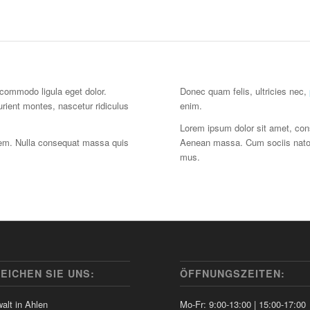
 commodo ligula eget dolor.
Donec quam felis, ultricies nec,
ient montes, nascetur ridiculus
enim.
Lorem ipsum dolor sit amet, con
sem. Nulla consequat massa quis
Aenean massa. Cum sociis natoqu
mus.
EICHEN SIE UNS:
ÖFFNUNGSZEITEN:
alt in Ahlen
Mo-Fr: 9:00-13:00 | 15:00-17:00