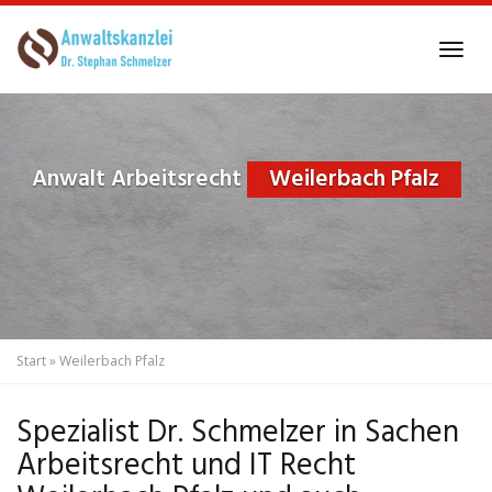
Skip
to
Tog
main
navi
content
Anwalt Arbeitsrecht
Weilerbach Pfalz
Start
»
Weilerbach Pfalz
Spezialist Dr. Schmelzer in Sachen
Arbeitsrecht und IT Recht