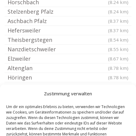
Horschbach
(8.24 km)
Stelzenberg Pfalz
(8.24 km)
Aschbach Pfalz
(8.37 km)
Hefersweiler
(8.37 km)
Theisbergstegen
(8.54 km)
Nanzdietschweiler
(8.55 km)
Elzweiler
(8.67 km)
Altenglan
(8.78 km)
Höringen
(8.78 km)
Hauptstuhl
(8.86 km)
Zustimmung verwalten
Mittelbrunn
(8.88 km)
Nerzweiler
(8.89 km)
Um dir ein optimales Erlebnis zu bieten, verwenden wir Technologien
wie Cookies, um Geräteinformationen zu speichern und/oder darauf
Seelen
(8.89 km)
zuzugreifen. Wenn du diesen Technologien zustimmst, können wir
Daten wie das Surfverhalten oder eindeutige IDs auf dieser Website
Rutsweiler am Glan
(8.92 km)
verarbeiten. Wenn du deine Zustimmung nicht erteilst oder
Rehweiler Pfalz
(8.98 km)
zurückziehst, können bestimmte Merkmale und Funktionen