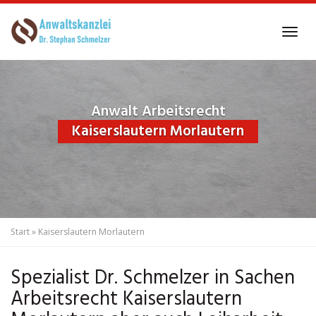
Skip
to
Tog
main
navi
content
Anwalt Arbeitsrecht
Kaiserslautern Morlautern
Start
»
Kaiserslautern Morlautern
Spezialist Dr. Schmelzer in Sachen
Arbeitsrecht Kaiserslautern