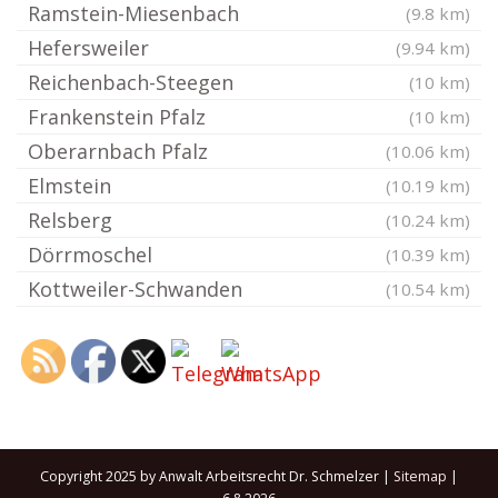
Ramstein-Miesenbach
(9.8 km)
Hefersweiler
(9.94 km)
Reichenbach-Steegen
(10 km)
Frankenstein Pfalz
(10 km)
Oberarnbach Pfalz
(10.06 km)
Elmstein
(10.19 km)
Relsberg
(10.24 km)
Dörrmoschel
(10.39 km)
Kottweiler-Schwanden
(10.54 km)
Copyright 2025 by Anwalt Arbeitsrecht Dr. Schmelzer |
Sitemap
|