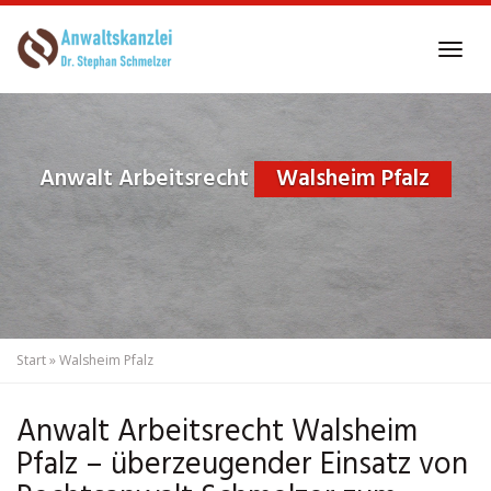
Skip
to
Tog
main
navi
content
Anwalt Arbeitsrecht
Walsheim Pfalz
Start
»
Walsheim Pfalz
Anwalt Arbeitsrecht Walsheim
Pfalz – überzeugender Einsatz von