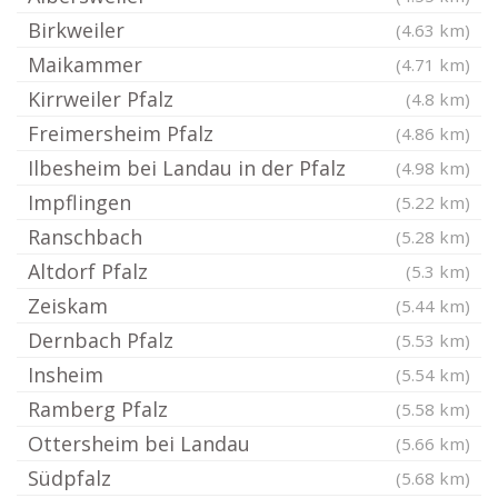
Birkweiler
(4.63 km)
Maikammer
(4.71 km)
Kirrweiler Pfalz
(4.8 km)
Freimersheim Pfalz
(4.86 km)
Ilbesheim bei Landau in der Pfalz
(4.98 km)
Impflingen
(5.22 km)
Ranschbach
(5.28 km)
Altdorf Pfalz
(5.3 km)
Zeiskam
(5.44 km)
Dernbach Pfalz
(5.53 km)
Insheim
(5.54 km)
Ramberg Pfalz
(5.58 km)
Ottersheim bei Landau
(5.66 km)
Südpfalz
(5.68 km)