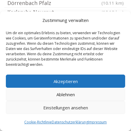
Dörrenbach Pfalz
(10.11 km)
Karlsruhe Neureut
(10.12 km)
Zustimmung verwalten
Münchweiler am Klingbach
(10.28 km)
Albersweiler
(10.29 km)
Um dir ein optimales Erlebnis zu bieten, verwenden wir Technologien
wie Cookies, um Geräteinformationen zu speichern und/oder darauf
Lustadt
(10.38 km)
zuzugreifen. Wenn du diesen Technologien zustimmst, können wir
Oberotterbach Pfalz
(10.39 km)
Daten wie das Surfverhalten oder eindeutige IDs auf dieser Website
verarbeiten. Wenn du deine Zustimmung nicht erteilst oder
Gleisweiler
(10.5 km)
zurückziehst, können bestimmte Merkmale und Funktionen
beeinträchtigt werden.
Kleinfischlingen
(10.54 km)
Burrweiler
(10.64 km)
Akzeptieren
Waldrohrbach
(10.65 km)
Karlsruhe Daxlanden
(10.66 km)
Ablehnen
Rheinstetten Baden
(10.76 km)
Einstellungen ansehen
Edesheim Pfalz
(10.79 km)
Cookie-Richtlinie
Datenschutzerklärung
Impressum