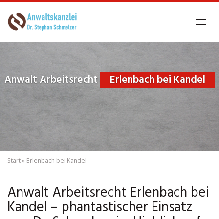
Skip
to
Tog
main
navi
content
Anwalt Arbeitsrecht
Erlenbach bei Kandel
Start
»
Erlenbach bei Kandel
Anwalt Arbeitsrecht Erlenbach bei
Kandel – phantastischer Einsatz