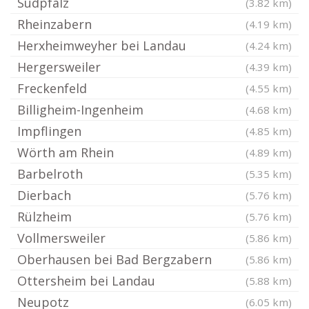
Südpfalz
(3.82 km)
Rheinzabern
(4.19 km)
Herxheimweyher bei Landau
(4.24 km)
Hergersweiler
(4.39 km)
Freckenfeld
(4.55 km)
Billigheim-Ingenheim
(4.68 km)
Impflingen
(4.85 km)
Wörth am Rhein
(4.89 km)
Barbelroth
(5.35 km)
Dierbach
(5.76 km)
Rülzheim
(5.76 km)
Vollmersweiler
(5.86 km)
Oberhausen bei Bad Bergzabern
(5.86 km)
Ottersheim bei Landau
(5.88 km)
Neupotz
(6.05 km)