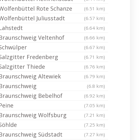
Wolfenbüttel Rote Schanze
(6.51 km)
Wolfenbüttel Juliusstadt
(6.57 km)
Lahstedt
(6.64 km)
Braunschweig Veltenhof
(6.66 km)
Schwülper
(6.67 km)
Salzgitter Fredenberg
(6.71 km)
Salzgitter Thiede
(6.76 km)
Braunschweig Altewiek
(6.79 km)
Braunschweig
(6.8 km)
Braunschweig Bebelhof
(6.92 km)
Peine
(7.05 km)
Braunschweig Wolfsburg
(7.21 km)
Söhlde
(7.25 km)
Braunschweig Südstadt
(7.27 km)