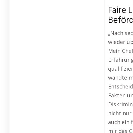
Faire 
Beför
„Nach sec
wieder ü
Mein Che
Erfahrung
qualifizi
wandte mi
Entscheidu
Fakten und
Diskrimin
nicht nur
auch ein 
mir das G