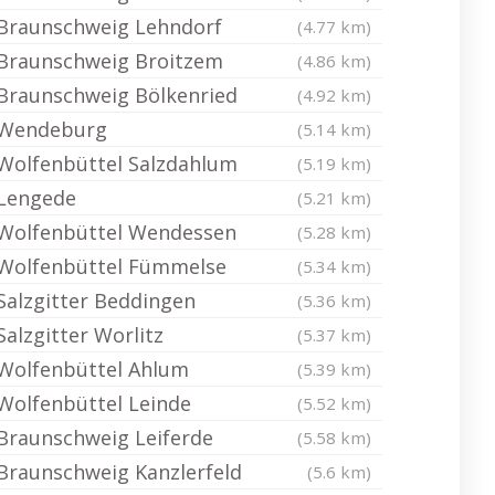
Braunschweig Lehndorf
(4.77 km)
Braunschweig Broitzem
(4.86 km)
Braunschweig Bölkenried
(4.92 km)
Wendeburg
(5.14 km)
Wolfenbüttel Salzdahlum
(5.19 km)
Lengede
(5.21 km)
Wolfenbüttel Wendessen
(5.28 km)
Wolfenbüttel Fümmelse
(5.34 km)
Salzgitter Beddingen
(5.36 km)
Salzgitter Worlitz
(5.37 km)
Wolfenbüttel Ahlum
(5.39 km)
Wolfenbüttel Leinde
(5.52 km)
Braunschweig Leiferde
(5.58 km)
Braunschweig Kanzlerfeld
(5.6 km)