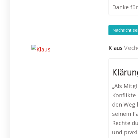
Danke für
Nachricht s
Klaus
Vech
Klärun
„Als Mitg
Konflikte
den Weg l
seinem Fa
Rechte du
und praxi