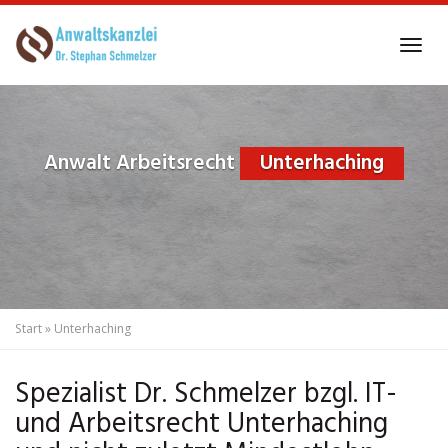
Skip
to
Tog
main
navi
content
Anwalt Arbeitsrecht
Unterhaching
Start
»
Unterhaching
Spezialist Dr. Schmelzer bzgl. IT-
und Arbeitsrecht Unterhaching