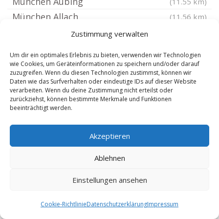
München Aubing
(11.55 km)
München Allach
(11.56 km)
Gauting
(11.6 km)
Zustimmung verwalten
Holzkirchen Oberbayern
(12.15 km)
Um dir ein optimales Erlebnis zu bieten, verwenden wir Technologien
Poing bei München
(12.25 km)
wie Cookies, um Geräteinformationen zu speichern und/oder darauf
zuzugreifen. Wenn du diesen Technologien zustimmst, können wir
Moosach bei Grafing bei München
(12.37 km)
Daten wie das Surfverhalten oder eindeutige IDs auf dieser Website
verarbeiten. Wenn du deine Zustimmung nicht erteilst oder
Glonn Kreis Ebersberg Oberbayern
(12.44 km)
zurückziehst, können bestimmte Merkmale und Funktionen
München Freimann
(12.48 km)
beeinträchtigt werden.
Starnberg
(12.54 km)
Akzeptieren
München Lochhausen
(12.77 km)
Anzing bei München
(12.79 km)
Ablehnen
Germering Oberbayern
(12.89 km)
Einstellungen ansehen
Valley Oberbayern
(12.92 km)
Cookie-Richtlinie
Datenschutzerklärung
Impressum