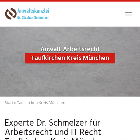
Skip
to
Tog
main
navi
content
Anwalt Arbeitsrecht
Taufkirchen Kreis München
Start
»
Taufkirchen Kreis München
Experte Dr. Schmelzer für
Arbeitsrecht und IT Recht