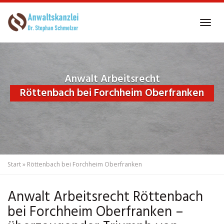
Skip
to
Tog
main
navi
content
Anwalt Arbeitsrecht
Röttenbach bei Forchheim Oberfranken
Start
»
Röttenbach bei Forchheim Oberfranken
Anwalt Arbeitsrecht Röttenbach
bei Forchheim Oberfranken –