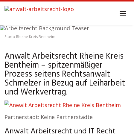
Skip
to
Tog
main
navi
content
Start
»
Rheine Kreis Bentheim
Anwalt Arbeitsrecht
Rheine Kreis Bentheim
Anwalt Arbeitsrecht Rheine Kreis
Bentheim – spitzenmäßiger
Prozess seitens Rechtsanwalt
Schmelzer in Bezug auf Leiharbeit
und Werkvertrag.
Partnerstadt: Keine Partnerstädte
Anwalt Arbeitsrecht und IT Recht