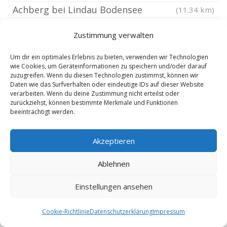
Achberg bei Lindau Bodensee
(11.34 km)
Friedrichshafen Kluftern
(11.45 km)
Zustimmung verwalten
Aulendorf Württemberg
(11.63 km)
Bodenseekreis
(11.64 km)
Um dir ein optimales Erlebnis zu bieten, verwenden wir Technologien
wie Cookies, um Geräteinformationen zu speichern und/oder darauf
Riedhausen Württemberg
(11.68 km)
zuzugreifen. Wenn du diesen Technologien zustimmst, können wir
Daten wie das Surfverhalten oder eindeutige IDs auf dieser Website
Bad Waldsee
(11.69 km)
verarbeiten. Wenn du deine Zustimmung nicht erteilst oder
Eichstegen
zurückziehst, können bestimmte Merkmale und Funktionen
(11.7 km)
beeinträchtigt werden.
Illmensee
(12.19 km)
Wangen im Allgäu
(12.28 km)
Akzeptieren
Kißlegg
(12.51 km)
Ablehnen
Kressbronn am Bodensee
(12.61 km)
Bermatingen Baden
(12.72 km)
Einstellungen ansehen
Ebersbach-Musbach
(12.83 km)
Cookie-Richtlinie
Datenschutzerklärung
Impressum
Langenargen
(12.94 km)