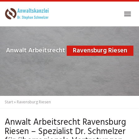
Skip
to
Tog
main
navi
content
Anwalt Arbeitsrecht
Ravensburg Riesen
Start
»
Ravensburg Riesen
Anwalt Arbeitsrecht Ravensburg
Riesen – Spezialist Dr. Schmelzer