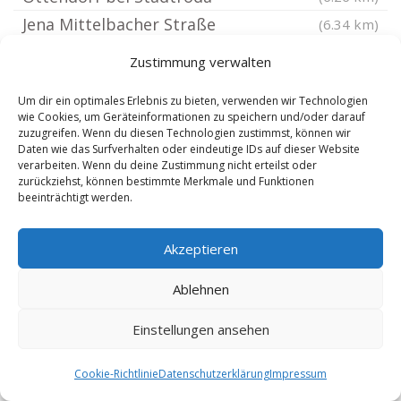
Jena Mittelbacher Straße
(6.34 km)
Jena
(6.34 km)
Zustimmung verwalten
Kahla Thüringen
(6.35 km)
Um dir ein optimales Erlebnis zu bieten, verwenden wir Technologien
Jena Jenaprießnitz
(6.45 km)
wie Cookies, um Geräteinformationen zu speichern und/oder darauf
Bürgel Thüringen
zuzugreifen. Wenn du diesen Technologien zustimmst, können wir
(6.45 km)
Daten wie das Surfverhalten oder eindeutige IDs auf dieser Website
Jena Nordstadt
(6.77 km)
verarbeiten. Wenn du deine Zustimmung nicht erteilst oder
zurückziehst, können bestimmte Merkmale und Funktionen
Lindig bei Jena
(6.81 km)
beeinträchtigt werden.
Karlsdorf bei Stadtroda
(6.87 km)
Altenberga
(6.94 km)
Akzeptieren
Golmsdorf
(6.95 km)
Ablehnen
Löberschütz
(6.95 km)
Breitenhain bei Neustadt
Einstellungen ansehen
(7.06 km)
Jena Nord
(7.22 km)
Cookie-Richtlinie
Datenschutzerklärung
Impressum
Kleineutersdorf
(7.23 km)