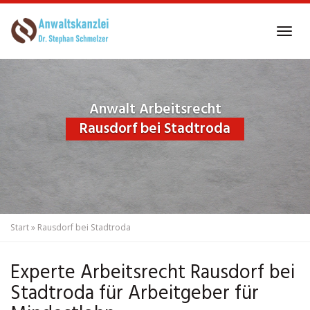
Skip
to
Tog
main
navi
content
Anwalt Arbeitsrecht
Rausdorf bei Stadtroda
Start
»
Rausdorf bei Stadtroda
Experte Arbeitsrecht Rausdorf bei
Stadtroda für Arbeitgeber für