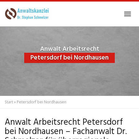
Skip
to
Tog
main
navi
content
Anwalt Arbeitsrecht
Petersdorf bei Nordhausen
Start
»
Petersdorf bei Nordhausen
Anwalt Arbeitsrecht Petersdorf
bei Nordhausen – Fachanwalt Dr.