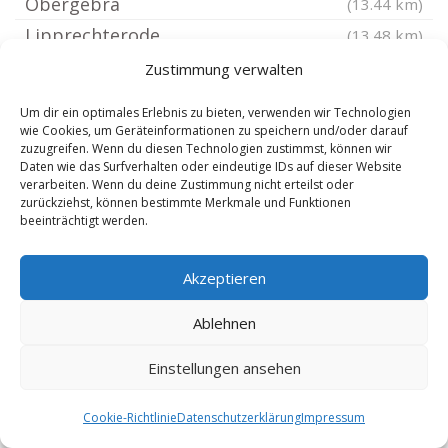
Obergebra
(13.44 km)
Lipprechterode
(13.48 km)
Bennungen
(13.48 km)
Zustimmung verwalten
Treseburg
(13.63 km)
Um dir ein optimales Erlebnis zu bieten, verwenden wir Technologien
Kleinbodungen
(13.7 km)
wie Cookies, um Geräteinformationen zu speichern und/oder darauf
zuzugreifen. Wenn du diesen Technologien zustimmst, können wir
Wickerode
(13.7 km)
Daten wie das Surfverhalten oder eindeutige IDs auf dieser Website
verarbeiten. Wenn du deine Zustimmung nicht erteilst oder
Bleicherode
(14.02 km)
zurückziehst, können bestimmte Merkmale und Funktionen
Stöckey
(14.33 km)
beeinträchtigt werden.
Altenbrak
(14.47 km)
Akzeptieren
Hainrode bei Sangerhausen
(14.52 km)
Drebsdorf
(14.75 km)
Ablehnen
Kraja
(14.79 km)
Einstellungen ansehen
Friedrichsbrunn
(14.8 km)
Rottleben
(14.82 km)
Cookie-Richtlinie
Datenschutzerklärung
Impressum
Göllingen bei Bad Frankenhausen
(14.93 km)