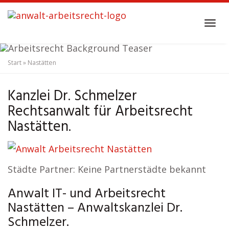
Skip
to
Tog
main
navi
content
Start
»
Nastätten
Anwalt Arbeitsrecht
Nastätten
Kanzlei Dr. Schmelzer
Rechtsanwalt für Arbeitsrecht
Nastätten.
Städte Partner: Keine Partnerstädte bekannt
Anwalt IT- und Arbeitsrecht
Nastätten – Anwaltskanzlei Dr.
Schmelzer.