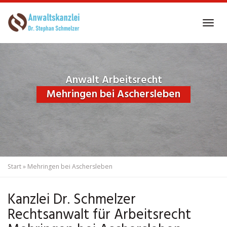
Skip
to
Tog
main
navi
content
Anwalt Arbeitsrecht
Mehringen bei Aschersleben
Start
»
Mehringen bei Aschersleben
Kanzlei Dr. Schmelzer
Rechtsanwalt für Arbeitsrecht