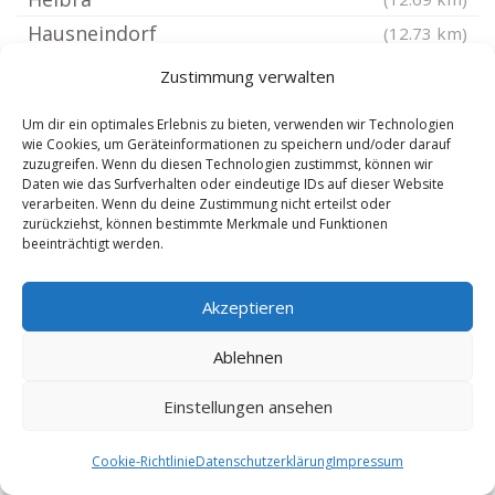
Hausneindorf
(12.73 km)
Preußlitz
(12.84 km)
Zustimmung verwalten
Abberode
(12.84 km)
Um dir ein optimales Erlebnis zu bieten, verwenden wir Technologien
Ahlsdorf bei Lutherstadt Eisleben
(12.85 km)
wie Cookies, um Geräteinformationen zu speichern und/oder darauf
zuzugreifen. Wenn du diesen Technologien zustimmst, können wir
Wiendorf bei Könnern
(12.89 km)
Daten wie das Surfverhalten oder eindeutige IDs auf dieser Website
Latdorf
(12.96 km)
verarbeiten. Wenn du deine Zustimmung nicht erteilst oder
zurückziehst, können bestimmte Merkmale und Funktionen
Poley bei Bernburg
(13.04 km)
beeinträchtigt werden.
Hermerode
(13.6 km)
Ritzgerode
Akzeptieren
(13.6 km)
Edlau bei Könnern
(13.65 km)
Ablehnen
Gerlebogk
(13.75 km)
Einstellungen ansehen
Unseburg
(13.84 km)
Lutherstadt Eisleben
(13.89 km)
Cookie-Richtlinie
Datenschutzerklärung
Impressum
Hergisdorf
(13.89 km)