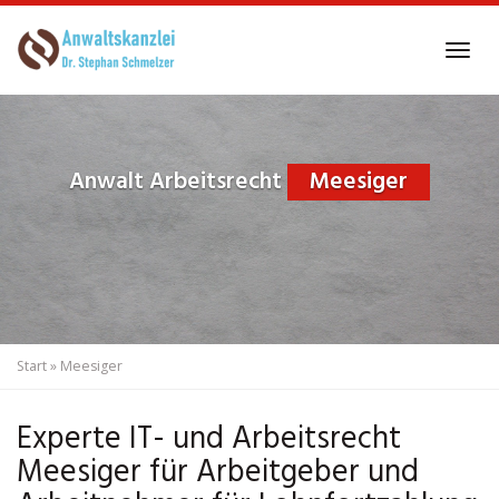
Skip
to
Tog
main
navi
content
Anwalt Arbeitsrecht
Meesiger
Start
»
Meesiger
Experte IT- und Arbeitsrecht
Meesiger für Arbeitgeber und