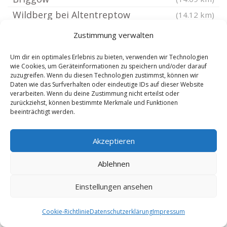
Wildberg bei Altentreptow
(14.12 km)
Kruckow Vorpommern
(14.13 km)
Zustimmung verwalten
Mecklenburg-Vorpommern
(14.24 km)
Um dir ein optimales Erlebnis zu bieten, verwenden wir Technologien
MV
(14.24 km)
wie Cookies, um Geräteinformationen zu speichern und/oder darauf
zuzugreifen. Wenn du diesen Technologien zustimmst, können wir
Thürkow
(14.32 km)
Daten wie das Surfverhalten oder eindeutige IDs auf dieser Website
Burow bei Altentreptow
(14.47 km)
verarbeiten. Wenn du deine Zustimmung nicht erteilst oder
zurückziehst, können bestimmte Merkmale und Funktionen
Teterow
(14.47 km)
beeinträchtigt werden.
Schwinkendorf
(14.96 km)
Golchen bei Altentreptow
(15 km)
Akzeptieren
Grammendorf
(15.03 km)
Ablehnen
Bredenfelde bei Malchin
(15.04 km)
Einstellungen ansehen
Düvier
(15.11 km)
Groß Wüstenfelde
(15.64 km)
Cookie-Richtlinie
Datenschutzerklärung
Impressum
Daberkow
(15.67 km)