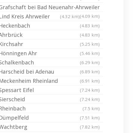
Grafschaft bei Bad Neuenahr-Ahrweiler
Lind Kreis Ahrweiler
(4.09 km)
(4.32 km)
Heckenbach
(4.83 km)
Ahrbrück
(4.83 km)
Kirchsahr
(5.25 km)
Hönningen Ahr
(5.46 km)
Schalkenbach
(6.29 km)
Harscheid bei Adenau
(6.89 km)
Meckenheim Rheinland
(6.91 km)
Spessart Eifel
(7.24 km)
Sierscheid
(7.24 km)
Rheinbach
(7.5 km)
Dümpelfeld
(7.51 km)
Wachtberg
(7.82 km)