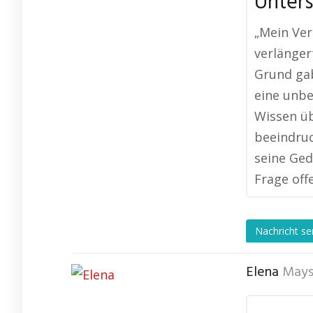
Unters
„Mein Ver
verlänger
Grund gab
eine unbe
Wissen üb
beeindruc
seine Ged
Frage offe
Nachricht s
Elena
Mays