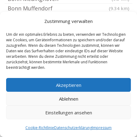
Bonn Muffendorf
(9.34 km)
Bonn Mehlem
(9.5 km)
Zustimmung verwalten
Bornheim Rheinland
(9.53 km)
Um dir ein optimales Erlebnis zu bieten, verwenden wir Technologien
Bonn Lannesdorf
(9.59 km)
wie Cookies, um Geräteinformationen zu speichern und/oder darauf
Bonn Dransdorf
zuzugreifen. Wenn du diesen Technologien zustimmst, können wir
(9.76 km)
Daten wie das Surfverhalten oder eindeutige IDs auf dieser Website
Bonn Friesdorf
(9.76 km)
verarbeiten. Wenn du deine Zustimmung nicht erteilst oder
zurückziehst, können bestimmte Merkmale und Funktionen
Zülpich
(9.76 km)
beeinträchtigt werden.
Bonn Ippendorf
(9.97 km)
Bonn Pennenfeld
(10.05 km)
Akzeptieren
Bonn Venusberg
(10.09 km)
Ablehnen
Bonn Godesberg Nord
(10.26 km)
Bonn Poppelsdorf
Einstellungen ansehen
(10.3 km)
Bonn Dottendorf
(10.35 km)
Cookie-Richtlinie
Datenschutzerklärung
Impressum
Bonn Endenich
(10.35 km)