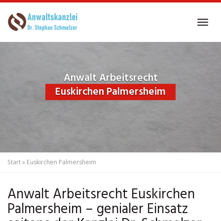
Skip
to
Tog
main
navi
content
Anwalt Arbeitsrecht
Euskirchen Palmersheim
Start
»
Euskirchen Palmersheim
Anwalt Arbeitsrecht Euskirchen
Palmersheim – genialer Einsatz