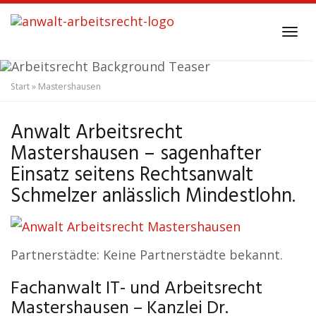
Skip
to
Tog
main
navi
content
Start
»
Mastershausen
Anwalt Arbeitsrecht
Mastershausen
Anwalt Arbeitsrecht
Mastershausen – sagenhafter
Einsatz seitens Rechtsanwalt
Schmelzer anlässlich Mindestlohn.
Partnerstädte: Keine Partnerstädte bekannt.
Fachanwalt IT- und Arbeitsrecht
Mastershausen – Kanzlei Dr.