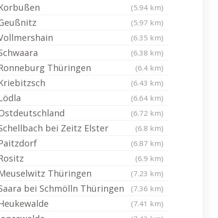
Korbußen
(5.94 km)
Geußnitz
(5.97 km)
Vollmershain
(6.35 km)
Schwaara
(6.38 km)
Ronneburg Thüringen
(6.4 km)
Kriebitzsch
(6.43 km)
Lödla
(6.64 km)
Ostdeutschland
(6.72 km)
Schellbach bei Zeitz Elster
(6.8 km)
Paitzdorf
(6.87 km)
Rositz
(6.9 km)
Meuselwitz Thüringen
(7.23 km)
Saara bei Schmölln Thüringen
(7.36 km)
Heukewalde
(7.41 km)