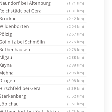
Naundorf bei Altenburg
(1.71 km)
Reichstädt bei Gera
(1.81 km)
Bröckau
(2.42 km)
Wildenbörten
(2.54 km)
Pölzig
(2.67 km)
Göllnitz bei Schmölln
(2.76 km)
Bethenhausen
(2.78 km)
Allgäu
(2.88 km)
Kayna
(2.88 km)
Mehna
(2.96 km)
Drogen
(3.08 km)
Hirschfeld bei Gera
(3.39 km)
Starkenberg
(3.52 km)
Löbichau
(3.61 km)
Wittgendorf bei Zeitz Elster
(3.73 km)