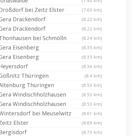
Jonaswalde
(7.43 km)
Droßdorf bei Zeitz Elster
(7.63 km)
Gera Drackendorf
(8.22 km)
Gera Drackendorf
(8.22 km)
Thonhausen bei Schmölln
(8.24 km)
Gera Eisenberg
(8.35 km)
Gera Eisenberg
(8.35 km)
Heyersdorf
(8.36 km)
Gößnitz Thüringen
(8.4 km)
Altenburg Thüringen
(8.53 km)
Gera Windischholzhausen
(8.53 km)
Gera Windischholzhausen
(8.53 km)
Wintersdorf bei Meuselwitz
(8.61 km)
Zeitz Elster
(8.69 km)
Bergisdorf
(8.73 km)