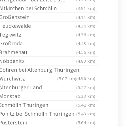
Altkirchen bei Schmölln
(3.91 km)
Großenstein
(4.11 km)
Heuckewalde
(4.36 km)
Tegkwitz
(4.36 km)
Großröda
(4.43 km)
Brahmenau
(4.56 km)
Nöbdenitz
(4.83 km)
Göhren bei Altenburg Thüringen
Würchwitz
(4.96 km)
(5.07 km)
Altenburger Land
(5.27 km)
Monstab
(5.33 km)
Schmölln Thüringen
(5.42 km)
Ponitz bei Schmölln Thüringen
(5.43 km)
Posterstein
(5.64 km)