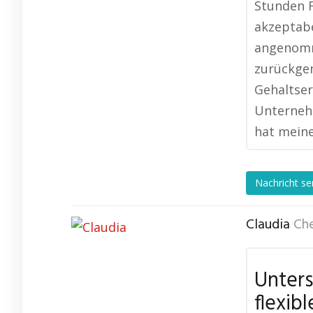
Stunden F
akzeptabe
angenomm
zurückge
Gehaltse
Unternehm
hat meine
Nachricht s
Claudia
Ch
Unters
flexib